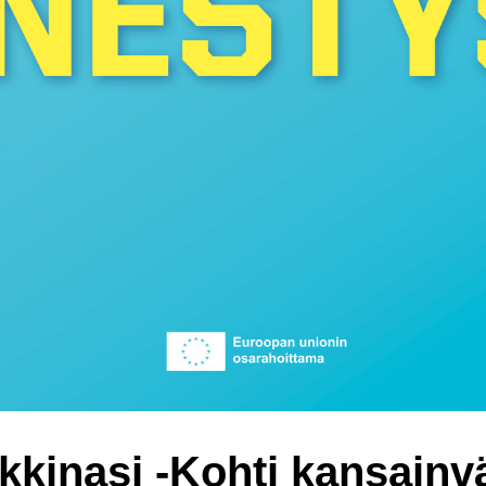
kinasi -Kohti kansainvä