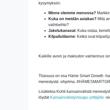
kysymyksiin:
Minne olemme menossa?
Markkin
Kuka on meidän asiakas?
Mitä ar
vaihtoehto?
Jakelukanavat
: Kuka ostaa, kenel
Kilpailutilanne
: Ketkä ovat kilpail
Kaikille avoin ja maksuton valmennus sovel
Tilaisuus on osa Häme Smart Growth -hank
menestystä -ohjelma. #HÄMESMART
Lisätietoa Kohti kansainvälistä menestys
löydät
Kansainvälistymisapu yrittäjille
-si