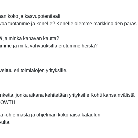
an koko ja kasvupotentiaali
voa tuotamme ja kenelle? Kenelle olemme markkinoiden paras
tä ja minkä kanavan kautta?
ijamme ja millä vahvuuksilla erotumme heistä?
tuu eri toimialojen yrityksille.
etta, jonka aikana kehitetään yrityksille Kohti kansainvälistä
GROWTH
tä -ohjelmasta ja ohjelman kokonaisaikataulun
vulta.