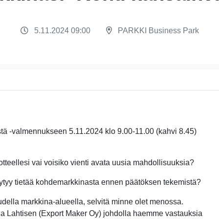
5.11.2024 09:00
PARKKI Business Park
stä -valmennukseen 5.11.2024 klo 9.00-11.00 (kahvi 8.45)
otteellesi vai voisiko vienti avata uusia mahdollisuuksia?
täytyy tietää kohdemarkkinasta ennen päätöksen tekemistä?
udella markkina-alueella, selvitä minne olet menossa.
ha Lahtisen (Export Maker Oy) johdolla haemme vastauksia