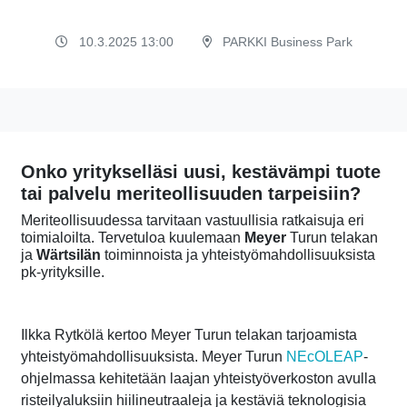
10.3.2025 13:00
PARKKI Business Park
Onko yritykselläsi uusi, kestävämpi tuote
tai palvelu meriteollisuuden tarpeisiin?
Meriteollisuudessa tarvitaan vastuullisia ratkaisuja eri
toimialoilta.
Tervetuloa kuulemaan
Meyer
Turun telakan
ja
Wärtsilän
toiminnoista ja yhteistyömahdollisuuksista
pk-yrityksille.
Ilkka Rytkölä kertoo Meyer Turun telakan tarjoamista
yhteistyömahdollisuuksista. Meyer Turun
NEcOLEAP
-
ohjelmassa kehitetään laajan yhteistyöverkoston avulla
risteilyaluksiin hiilineutraaleja ja kestäviä teknologisia