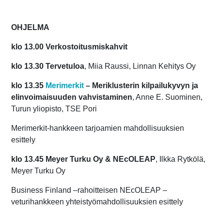
OHJELMA
klo 13.00
Verkostoitusmiskahvit
klo 13.30
Tervetuloa
, Miia Raussi, Linnan Kehitys Oy
klo 13.35
Merimerkit
– Meriklusterin kilpailukyvyn ja
elinvoimaisuuden vahvistaminen
, Anne E. Suominen,
Turun yliopisto, TSE Pori
Merimerkit-hankkeen tarjoamien mahdollisuuksien
esittely
klo 13.45
Meyer Turku Oy & NEcOLEAP
, Ilkka Rytkölä,
Meyer Turku Oy
Business Finland –rahoitteisen NEcOLEAP –
veturihankkeen yhteistyömahdollisuuksien esittely