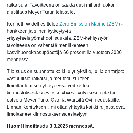
ratkaisuja. Tavoitteena on saada uusi miljardiluokan
alustilaus Meyer Turun telakalle.
Kenneth Widell esittelee
Zero Emission Marine (ZEM)
-
hankkeen ja siihen kytkeytyviä
yritysyhteistyömahdollisuuksia. ZEM-kehitystyön
tavoitteena on vähentää meriliikenteen
kasvihuonekaasupäästöjä 60 prosentilla vuoteen 2030
mennessä.
Tilaisuus on suunnattu kaikille yrityksille, joilla on tarjota
vastuullisia ratkaisuja meriteollisuuteen.
Ilmoittautumisen yhteydessä voit kertoa
kiinnostuksestasi esitellä lyhyesti yrityksesi tuote tai
palvelu Meyer Turku Oy:n ja Wärtsilä Oyj:n edustajille.
Linnan Kehityksen tiimi ottaa yhteyttä kaikkiin, jotka ovat
ilmoittaneet kiinnostuksensa esittelyyn.
Huom! Ilmoittaudu 3.3.2025 mennessä.