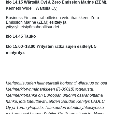
klo 14.15
Wärtsilä Oyj & Zero Emission Marine
(ZEM)
,
Kenneth Widell, Wärtsilä Oyj
Business Finland -rahoitteisen veturihankkeen Zero
Emission Marine (ZEM) esittely ja
yritysyhteistyömahdollisuudet
klo 14.45
Tauko
klo 15.00–18.00
Yritysten ratkaisujen esittelyt
, 5
min/yritys
Meriteollisuuden hiilineutraali horisontti -tilaisuus on osa
Merimerkit-ryhmähankkeen (R-00018) toteutusta.
Merimerkit-hanke on Euroopan unionin osarahoittama
hanke, jota toteuttavat Lahden Seudun Kehitys LADEC
Oy ja Turun yliopisto. Tilaisuuden toteutusyhteistyössä
mukana ovat Linnan Kehitys Oy, Turun yliopisto, Meyer