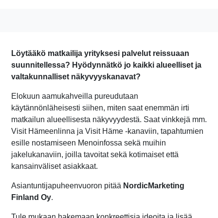
Löytääkö matkailija yrityksesi palvelut reissuaan
suunnitellessa? Hyödynnätkö jo kaikki alueelliset ja
valtakunnalliset näkyvyyskanavat?
Elokuun aamukahveilla pureudutaan
käytännönläheisesti siihen, miten saat enemmän irti
matkailun alueellisesta näkyvyydestä. Saat vinkkejä mm.
Visit Hämeenlinna ja Visit Häme -kanaviin, tapahtumien
esille nostamiseen Menoinfossa sekä muihin
jakelukanaviin, joilla tavoitat sekä kotimaiset että
kansainväliset asiakkaat.
Asiantuntijapuheenvuoron pitää
NordicMarketing
Finland Oy
.
Tule mukaan hakemaan konkreettisia ideoita ja lisää