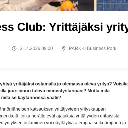
ss Club: Yrittäjäksi yri
21.4.2026 09:00
PARKKI Business Park
ryhtyä yrittäjäksi ostamalla jo olemassa oleva yritys? Voisik
olla juuri sinun tuleva menestystarinasi? Mutta mitä
a mitä se käytännössä vaatii?
nnönläheisen katsauksen yrittäjyyteen yrityskaupan
merkkejä, jotka herättelevät ajatuksia yrittäjyyden erilaisista
en yrityksen ostaminen voi näyttäytyä aiempaa selkeämpänä ja