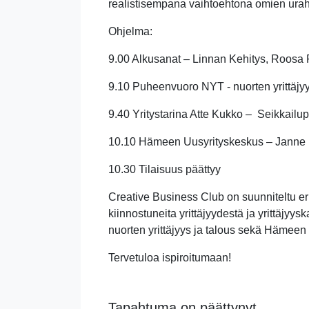
realistisempana vaihtoehtona omien ura
Ohjelma:
9.00 Alkusanat – Linnan Kehitys, Roosa
9.10 Puheenvuoro NYT - nuorten yrittäjyy
9.40 Yritystarina Atte Kukko – Seikkail
10.10 Hämeen Uusyrityskeskus – Janne 
10.30 Tilaisuus päättyy
Creative Business Club on suunniteltu erityis
kiinnostuneita yrittäjyydestä ja yrittäjy
nuorten yrittäjyys ja talous sekä Hämeen 
Tervetuloa ispiroitumaan!
Tapahtuma on päättynyt.