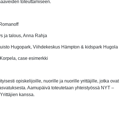
haaveiden toteuttamiseen.
 Romanoff
s ja talous, Anna Rahja
upuisto Hugopark, Viihdekeskus Hämpton & kidspark Hugola
Korpela, case esimerkki
esti opiskelijoille, nuorille ja nuorille yrittäjille, jotka ovat
yskasvatuksesta. Aamupäivä toteutetaan yhteistyössä NYT –
Yrittäjien kanssa.