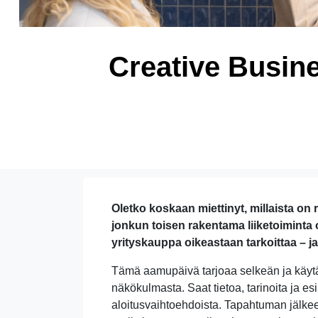
Creative Busine
Oletko koskaan miettinyt, millaista on 
jonkun toisen rakentama liiketoiminta 
yrityskauppa oikeastaan tarkoittaa – j
Tämä aamupäivä tarjoaa selkeän ja käytä
näkökulmasta. Saat tietoa, tarinoita ja esi
aloitusvaihtoehdoista. Tapahtuman jälke