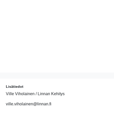
Lisätiedot
Ville Viholainen / Linnan Kehitys
ville.viholainen@linnan.fi