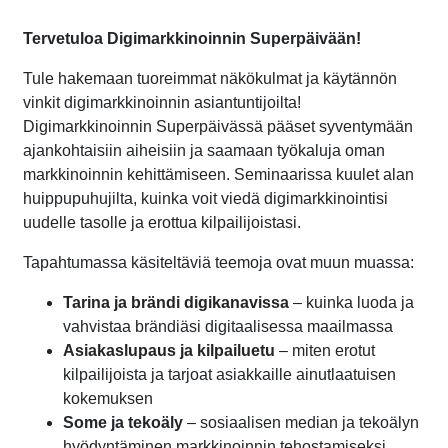
Tervetuloa Digimarkkinoinnin Superpäivään!
Tule hakemaan tuoreimmat näkökulmat ja käytännön
vinkit digimarkkinoinnin asiantuntijoilta!
Digimarkkinoinnin Superpäivässä pääset syventymään
ajankohtaisiin aiheisiin ja saamaan työkaluja oman
markkinoinnin kehittämiseen. Seminaarissa kuulet alan
huippupuhujilta, kuinka voit viedä digimarkkinointisi
uudelle tasolle ja erottua kilpailijoistasi.
Tapahtumassa käsiteltäviä teemoja ovat muun muassa:
Tarina ja brändi digikanavissa
– kuinka luoda ja
vahvistaa brändiäsi digitaalisessa maailmassa
Asiakaslupaus ja kilpailuetu
– miten erotut
kilpailijoista ja tarjoat asiakkaille ainutlaatuisen
kokemuksen
Some ja tekoäly
– sosiaalisen median ja tekoälyn
hyödyntäminen markkinoinnin tehostamiseksi