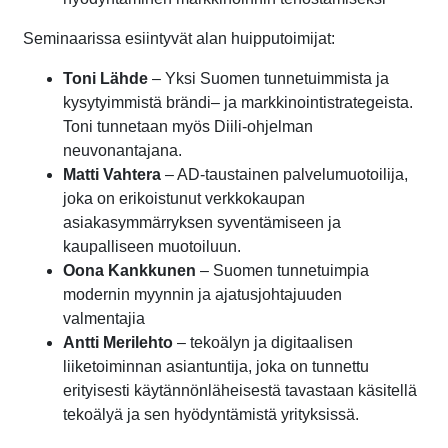
Seminaarissa esiintyvät alan huipputoimijat:
Toni Lähde
– Yksi Suomen tunnetuimmista ja
kysytyimmistä brändi– ja markkinointistrategeista.
Toni tunnetaan myös Diili-ohjelman
neuvonantajana.
Matti Vahtera
– AD-taustainen palvelumuotoilija,
joka on erikoistunut verkkokaupan
asiakasymmärryksen syventämiseen ja
kaupalliseen muotoiluun.
Oona Kankkunen
– Suomen tunnetuimpia
modernin myynnin ja ajatusjohtajuuden
valmentajia
Antti Merilehto
– tekoälyn ja digitaalisen
liiketoiminnan asiantuntija, joka on tunnettu
erityisesti käytännönläheisestä tavastaan käsitellä
tekoälyä ja sen hyödyntämistä yrityksissä.